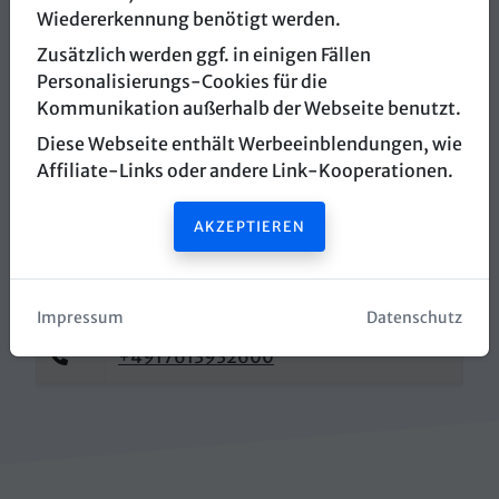
Wiedererkennung benötigt werden.
EscapeVenture
Zusätzlich werden ggf. in einigen Fällen
Personalisierungs-Cookies für die
Leipziger Straße 45d
Kommunikation außerhalb der Webseite benutzt.
39120 Magdeburg
Diese Webseite enthält Werbeeinblendungen, wie
Affiliate-Links oder andere Link-Kooperationen.
Routenplaner öffnen
AKZEPTIEREN
Webseite öffnen
info@escapeventure.com
Impressum
Datenschutz
+4917613932600